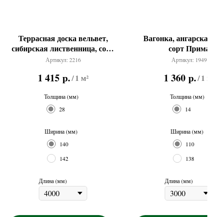
Террасная доска вельвет,
Вагонка, ангарская с
сибирская лиственница, сорт
сорт Прима
BC
Артикул:
2216
Артикул:
1949
р.
р.
1 415
1 360
/
1 м²
/
1 м²
Толщина (мм)
Толщина (мм)
28
14
Ширина (мм)
Ширина (мм)
140
110
142
138
Длина (мм)
Длина (мм)